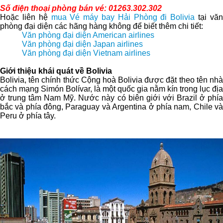
Số điện thoại phòng bán vé: 01263.302.302
Hoặc liên hệ
mua Vé máy bay Hải Phòng đi Bolivia
tại vă
phòng đại diện các hãng hàng không để biết thêm chi tiết:
Văn phòng đại diện American airlines
Văn phòng đại diện Japan airlines
Văn phòng đại diện Vietnam airlines
Giới thiệu khái quát về Bolivia
Bolivia, tên chính thức Cộng hoà Bolivia được đặt theo tên nhà
cách mạng Simón Bolívar, là một quốc gia nằm kín trong lục địa
ở trung tâm Nam Mỹ. Nước này có biên giới với Brazil ở phía
bắc và phía đông, Paraguay và Argentina ở phía nam, Chile và
Peru ở phía tây.