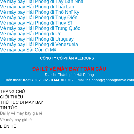
Vé máy bay Hải Phòng đi Tây Ban Nha
Vé máy bay Hải Phòng đi Thái Lan
Vé máy bay Hải Phòng đi Thổ Nhĩ Kỳ
Vé máy bay Hải Phòng đi Thụy Điển
Vé máy bay Hải Phòng đi Thụy Sĩ
Vé máy bay Hải Phòng đi Trung Quốc
Vé máy bay Hải Phòng đi Úc
Vé máy bay Hải Phòng đi Uruguay
Vé máy bay Hải Phòng đi Venezuela
Vé máy bay Sài Gòn đi Mỹ
CÔNG TY CỔ PHẦN ALLTOURS
ĐẠI LÝ VÉ MÁY BAY TOÀN CẦU
Địa chỉ: Thành phố Hải Phòng
Điện thoại:
02257 302 302
-
0344 302 302
. Email: haiphong@phongbanve.com
TRANG CHỦ
GIỚI THIỆU
THỦ TỤC ĐI MÁY BAY
TIN TỨC
Đại lý vé máy bay giá rẻ
Vé máy bay giá rẻ
LIÊN HỆ