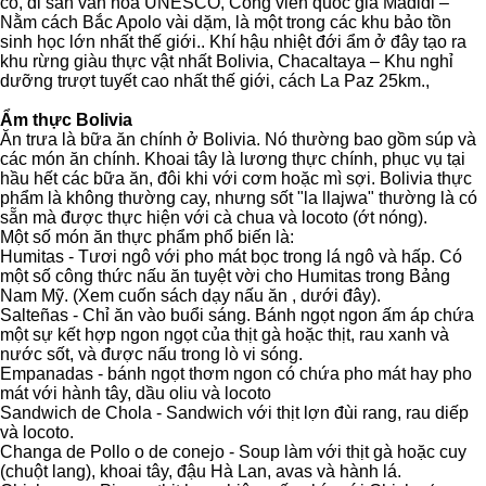
cổ, di sản văn hóa UNESCO, Công viên quốc gia Madidi –
Nằm cách Bắc Apolo vài dặm, là một trong các khu bảo tồn
sinh học lớn nhất thế giới.. Khí hậu nhiệt đới ẩm ở đây tạo ra
khu rừng giàu thực vật nhất Bolivia, Chacaltaya – Khu nghỉ
dưỡng trượt tuyết cao nhất thế giới, cách La Paz 25km.,
Ẩm thực Bolivia
Ăn trưa là bữa ăn chính ở Bolivia. Nó thường bao gồm súp và
các món ăn chính. Khoai tây là lương thực chính, phục vụ tại
hầu hết các bữa ăn, đôi khi với cơm hoặc mì sợi. Bolivia thực
phẩm là không thường cay, nhưng sốt "la llajwa" thường là có
sẵn mà được thực hiện với cà chua và locoto (ớt nóng).
Một số món ăn thực phẩm phổ biến là:
Humitas - Tươi ngô với pho mát bọc trong lá ngô và hấp. Có
một số công thức nấu ăn tuyệt vời cho Humitas trong Bảng
Nam Mỹ. (Xem cuốn sách dạy nấu ăn , dưới đây).
Salteñas - Chỉ ăn vào buổi sáng. Bánh ngọt ngon ấm áp chứa
một sự kết hợp ngon ngọt của thịt gà hoặc thịt, rau xanh và
nước sốt, và được nấu trong lò vi sóng.
Empanadas - bánh ngọt thơm ngon có chứa pho mát hay pho
mát với hành tây, dầu oliu và locoto
Sandwich de Chola - Sandwich với thịt lợn đùi rang, rau diếp
và locoto.
Changa de Pollo o de conejo - Soup làm với thịt gà hoặc cuy
(chuột lang), khoai tây, đậu Hà Lan, avas và hành lá.