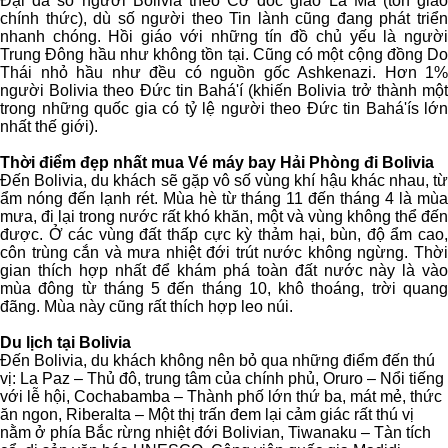
Đại đa số người Bolivia theo Cơ đốc giáo La Mã (tôn giáo
chính thức), dù số người theo Tin lành cũng đang phát triển
nhanh chóng. Hồi giáo với những tín đồ chủ yếu là người
Trung Đông hầu như không tồn tại. Cũng có một cộng đồng Do
Thái nhỏ hầu như đều có nguồn gốc Ashkenazi. Hơn 1%
người Bolivia theo Đức tin Bahá'í (khiến Bolivia trở thành một
trong những quốc gia có tỷ lệ người theo Đức tin Bahá'ís lớn
nhất thế giới).
Thời điểm đẹp nhất mua Vé máy bay Hải Phòng đi Bolivia
Đến Bolivia, du khách sẽ gặp vô số vùng khí hậu khác nhau, từ
ẩm nóng đến lạnh rét. Mùa hè từ tháng 11 đến tháng 4 là mùa
mưa, đi lại trong nước rất khó khăn, một và vùng không thể đến
được. Ở các vùng đất thấp cực kỳ thảm hại, bùn, độ ẩm cao,
côn trùng cắn và mưa nhiệt đới trút nước không ngừng. Thời
gian thích hợp nhất để khám phá toàn đất nước này là vào
mùa đông từ tháng 5 đến tháng 10, khô thoáng, trời quang
đãng. Mùa này cũng rất thích hợp leo núi.
Du lịch tại Bolivia
Đến Bolivia, du khách không nên bỏ qua những điểm đến thú
vị: La Paz – Thủ đô, trung tâm của chính phủ, Oruro – Nổi tiếng
với lễ hội, Cochabamba – Thành phố lớn thứ ba, mát mẻ, thức
ăn ngon, Riberalta – Một thị trấn đem lại cảm giác rất thú vị
nằm ở phía Bắc rừng nhiệt đới Bolivian, Tiwanaku – Tàn tích