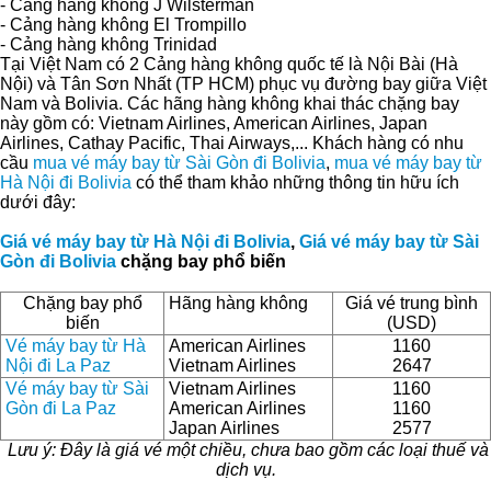
- Cảng hàng không J Wilsterman
- Cảng hàng không El Trompillo
- Cảng hàng không Trinidad
Tại Việt Nam có 2 Cảng hàng không quốc tế là Nội Bài (Hà
Nội) và Tân Sơn Nhất (TP HCM) phục vụ đường bay giữa Việt
Nam và Bolivia. Các hãng hàng không khai thác chặng bay
này gồm có: Vietnam Airlines, American Airlines, Japan
Airlines, Cathay Pacific, Thai Airways,... Khách hàng có nhu
cầu
mua vé máy bay từ Sài Gòn đi Bolivia
,
mua vé máy bay từ
Hà Nội đi Bolivia
có thể tham khảo những thông tin hữu ích
dưới đây:
Giá vé máy bay từ Hà Nội đi Bolivia
,
Giá vé máy bay từ Sài
Gòn đi Bolivia
chặng bay phổ biến
Chặng bay phổ
Hãng hàng không
Giá vé trung bình
biến
(USD)
Vé máy bay từ Hà
American Airlines
1160
Nội đi La Paz
Vietnam Airlines
2647
Vé máy bay từ Sài
Vietnam Airlines
1160
Gòn đi La Paz
American Airlines
1160
Japan Airlines
2577
Lưu ý: Đây là giá vé một chiều, chưa bao gồm các loại thuế và
dịch vụ.