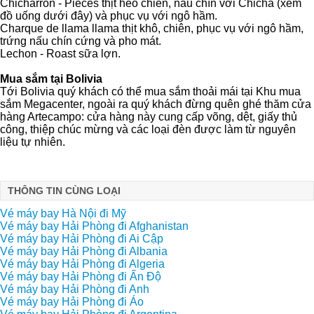
Chicharron - Pieces thịt heo chiên, nấu chín với Chicha (xem
đồ uống dưới đây) và phục vụ với ngô hầm.
Charque de llama llama thịt khô, chiên, phục vụ với ngô hầm,
trứng nấu chín cứng và pho mát.
Lechon - Roast sữa lợn.
Mua sắm tại Bolivia
Tới Bolivia quý khách có thể mua sắm thoải mái tại Khu mua
sắm Megacenter, ngoài ra quý khách đừng quên ghé thăm cửa
hàng Artecampo: cửa hàng này cung cấp võng, dệt, giấy thủ
công, thiệp chúc mừng và các loại đèn được làm từ nguyên
liệu tự nhiên.
THÔNG TIN CÙNG LOẠI
Vé máy bay Hà Nội đi Mỹ
Vé máy bay Hải Phòng đi Afghanistan
Vé máy bay Hải Phòng đi Ai Cập
Vé máy bay Hải Phòng đi Albania
Vé máy bay Hải Phòng đi Algeria
Vé máy bay Hải Phòng đi Ấn Độ
Vé máy bay Hải Phòng đi Anh
Vé máy bay Hải Phòng đi Áo