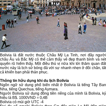
Bolivia là đất nước thuộc Châu Mỹ La Tinh, nơi đây người
châu Âu và Bắc Mỹ có thể cảm thấy vẻ đẹp thanh bình và nét
quyến rũ hiếm thấy. Một điều thú vị nữa khi tới thăm quan đất
nước này là lịch sử bóng đá với sự nhanh nhẹn ở đôi chân, tất
cả khiến bạn phải thán phục.
Thông tin hữu dụng khi du lịch Bolivia
Ngôn ngữ sử dụng phổ biến nhất ở Bolivia là tiếng Tây Ban
Nha, tiếng Quechua, tiếng Aymara.
Người Bolivia sử dụng đồng tiền riêng của mình là Bolivia, ký
hiệu là B$. 1000VND = 0,4B
Bolivia có múi giờ UTC -4