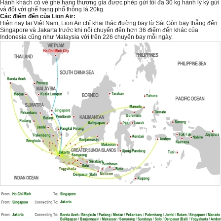
Hành khách có vé ghế hạng thương gia được phép gửi tối đa 30 kg hành lý ký gửi
và đối với ghế hạng phổ thông là 20kg.
Các điểm đến của Lion Air:
Hiện nay tại Việt Nam, Lion Air chỉ khai thác đường bay từ Sài Gòn bay thẳng đến
Singapore và Jakarta trước khi nối chuyến đến hơn 36 điểm đến khác của
Indonesia cũng như Malaysia với trên 226 chuyến bay mỗi ngày.