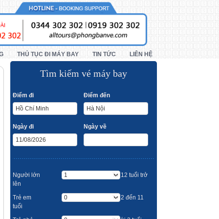
G
THỦ TỤC ĐI MÁY BAY
TIN TỨC
LIÊN HỆ
Tìm kiếm vé máy bay
Điểm đi
Điểm đến
Ngày đi
Ngày về
Người lớn
Từ 12 tuổi trở
lên
Trẻ em
Từ 2 đến 11
tuổi