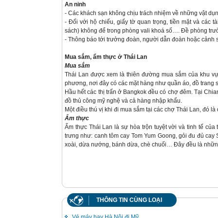
An ninh
- Các khách sạn không chịu trách nhiệm về những vật dụng
- Ðối với hộ chiếu, giấy tờ quan trọng, tiền mặt và các 
sách) không để trong phòng vali khoá số…. Ðề phòng trư
- Thông báo tới trưởng đoàn, người dẫn đoàn hoặc cảnh sá
Mua sắm, ẩm thực ở Thái Lan
Mua sắm
Thái Lan được xem là thiên đường mua sắm của khu vự
phương, nơi đây có các mặt hàng như quần áo, đồ trang 
Hầu hết các thị trấn ở Bangkok đều có chợ đêm. Tại Chi
đồ thủ công mỹ nghệ và cả hàng nhập khẩu.
Một điều thú vị khi đi mua sắm tại các chợ Thái Lan, đó là
Ẩm thực
Ẩm thực Thái Lan là sự hòa trộn tuyệt vời và tinh tế củ
trưng như: canh tôm cay Tom Yum Goong, gỏi đu đủ cay 
xoài, dừa nướng, bánh dừa, chè chuối… Đây đều là những
THÔNG TIN CÙNG LOẠI
Vé máy bay Hà Nội đi Mỹ