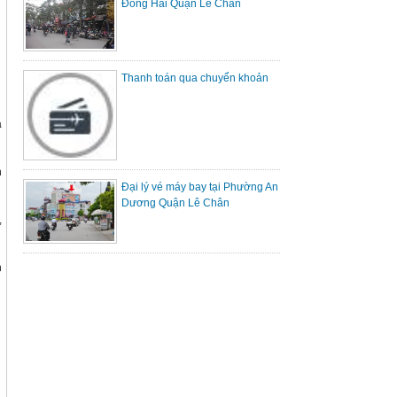
Đông Hải Quận Lê Chân
Thanh toán qua chuyển khoản
à
n
Đại lý vé máy bay tại Phường An
Dương Quận Lê Chân
,
h