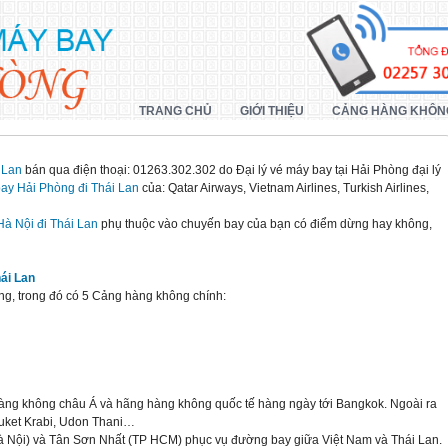
TRANG CHỦ
GIỚI THIỆU
CẢNG HÀNG KHÔN
 Lan
bán qua điện thoại: 01263.302.302 do Đại lý vé máy bay tại Hải Phòng đại lý
ay Hải Phòng đi Thái Lan
của: Qatar Airways, Vietnam Airlines, Turkish Airlines,
Hà Nội đi Thái Lan
phụ thuộc vào chuyến bay của bạn có điểm dừng hay không,
ái Lan
ng, trong đó có 5 Cảng hàng không chính:
 hàng không châu Á và hãng hàng không quốc tế hàng ngày tới Bangkok. Ngoài ra
huket Krabi, Udon Thani…
Hà Nội) và Tân Sơn Nhất (TP HCM) phục vụ đường bay giữa Việt Nam và Thái Lan.