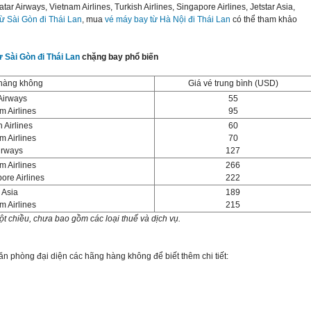
 Airways, Vietnam Airlines, Turkish Airlines, Singapore Airlines, Jetstar Asia,
ừ Sài Gòn đi Thái Lan
, mua
vé máy bay từ Hà Nội đi Thái Lan
có thể tham khảo
 Sài Gòn đi Thái Lan
chặng bay phổ biến
hàng không
Giá vé trung bình (USD)
Airways
55
m Airlines
95
h Airlines
60
m Airlines
70
irways
127
m Airlines
266
ore Airlines
222
r Asia
189
m Airlines
215
ột chiều, chưa bao gồm các loại thuế và dịch vụ.
văn phòng đại diện các hãng hàng không để biết thêm chi tiết: