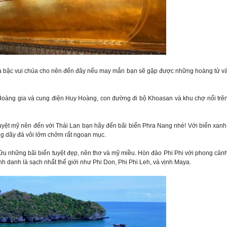
 của bậc vui chúa cho nên đến đây nếu may mắn bạn sẽ gặp được những hoàng tử v
oàng gia và cung điện Huy Hoàng, con đường đi bộ Khoasan và khu chợ nổi trê
uyệt mỹ nên đến với Thái Lan bạn hãy đến bãi biển Phra Nang nhé! Với biển xanh
ững dãy đá vôi lởm chởm rất ngoạn mục.
 những bãi biển tuyệt đẹp, nên thơ và mỹ miều. Hòn đảo Phi Phi với phong cản
nh danh là sạch nhất thế giới như Phi Don, Phi Phi Leh, và vịnh Maya.