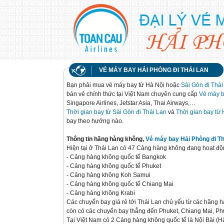
VÉ MÁY BAY HẢI PHÒNG ĐI THÁI LAN
Bạn phải mua vé máy bay từ Hà Nội hoặc
Sài Gòn đi Thái
bán vé chính thức tại Việt Nam chuyên cung cấp
Vé máy b
Singapore Airlines, Jetstar Asia, Thai Airways,…
Thời gian bay từ Sài Gòn đi Thái Lan
và
Thời gian bay từ 
bay theo hướng nào.
Thông tin hãng hàng không,
Vé máy bay Hải Phòng đi Th
Hiện tại ở Thái Lan có 47 Cảng hàng không đang hoạt độ
- Cảng hàng không quốc tế Bangkok
- Cảng hàng không quốc tế Phuket
- Cảng hàng không Koh Samui
- Cảng hàng không quốc tế Chiang Mai
- Cảng hàng không Krabi
Các chuyến bay giá rẻ tới Thái Lan chủ yếu từ các hãng
còn có các chuyến bay thẳng đến Phuket, Chiang Mai, P
Tại Việt Nam có 2 Cảng hàng không quốc tế là Nội Bài (