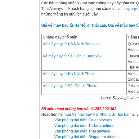
Các hãng hàng không khai thác chặng bay này gồm có: Qatar
Thai Airways,… Khách hàng có nhu cầu mua
vé máy bay t
những thông tin hữu ích dưới đây.
Giá vé máy bay từ Hà Nội đi Thái Lan
,
Giá vé máy bay từ
Chặng bay phổ biến
Hãng 
Vé máy bay từ Hà Nội đi Bangkok
Qatar 
Vietna
Vé máy bay từ Sài Gòn đi Bangkok
Turkis
Vietna
Thai A
Vé máy bay từ Hà Nội đi Phuket
Vietna
Singap
Vé máy bay từ Sài Gòn đi Phuket
Jetsta
Vietna
Lưu ý: Đây là giá vé m
Số điện thoại phòng bán vé: 01263.302.302
Hoặc liên hệ
mua Vé máy bay Hải Phòng đi Thái Lan
tại 
Văn phòng đại diện Qatar airways
Văn phòng đại diện Turkish airlines
Văn phòng đại diện Thai airways
Văn phòng đại diện Singapore airlines