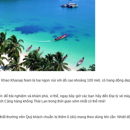
 Khao Khanap Nam là hai ngọn núi với độ cao khoảng 100 mét, có hang động đẹ
 để trải nghiệm và khám phá, vì thế, ngay bây giờ các bạn hãy đến Đại lý vé má
tới Cảng hàng không Thái Lan trong thời gian sớm nhất có thể nhé!
 thất thường nên Quý khách chuẩn bị thêm ô (dù) mang theo dùng khi cần. Nhiệt đ