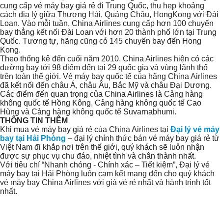
cung cấp vé máy bay giá rẻ đi Trung Quốc, thu hẹp khoảng
cách địa lý giữa Thượng Hải, Quảng Châu, HongKong với Đài
Loan. Vào mỗi tuần, China Airlines cung cấp hơn 100 chuyến
bay thẳng kết nối Đài Loan với hơn 20 thành phố lớn tại Trung
Quốc. Tương tự, hãng cũng có 145 chuyến bay đến Hong
Kong.
Theo thống kê đến cuối năm 2010, China Airlines hiện có các
đường bay tới 98 điểm đến tại 29 quốc gia và vùng lãnh thổ
trên toàn thế giới. Vé máy bay quốc tế của hãng China Airlines
đã kết nối đến châu Á, châu Âu, Bắc Mỹ và châu Đại Dương.
Các điểm đến quan trọng của China Airlines là Cảng hàng
không quốc tế Hồng Kông, Cảng hàng không quốc tế Cao
Hùng và Cảng hàng không quốc tế Suvarnabhumi.
THÔNG TIN THÊM
Khi mua vé máy bay giá rẻ của China Airlines tại
Đại lý vé máy
bay tại Hải Phòng
– đại lý chính thức bán vé máy bay giá rẻ từ
Việt Nam đi khắp nơi trên thế giới, quý khách sẽ luôn nhận
được sự phục vụ chu đáo, nhiệt tình và chân thành nhất.
Với tiêu chí “Nhanh chóng - Chính xác – Tiết kiệm”, Đại lý vé
máy bay tại Hải Phòng luôn cam kết mang đến cho quý khách
vé máy bay China Airlines với giá vé rẻ nhất và hành trình tốt
nhất.