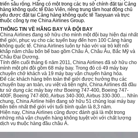
triển sâu rộng. Hãng có một trong các trụ sở chính đặt tại Cảng
hàng không quốc tế Đào Viên, riêng trung tâm hoạt động chủ
yếu được đặt tại Cảng hàng không quốc tế Taoyuan và trực
thuộc công ty mẹ China Airlines Group.
THÔNG TIN VỀ HÃNG BAY VÀ ĐỘI BAY
China Airlines đang sở hữu cho mình một đội bay hiện đại nhất
thế giới, phục vụ cho các tuyến bay đến hơn 100 Cảng hàng
không quốc tế. China Airlines luôn tự hào với vai trò kết nối
khắp năm châu bốn bể bao gồm Châu Á, Châu Âu, Bắc Mỹ và
Châu Đại Dương.
Tính đến cuối tháng 6 năm 2011, China Airlines đã sở hữu cho
mình một phi đội gồm 68 máy bay. Trong đó có 49 máy bay
chuyên chở khách và 19 máy bay vận chuyển hàng hóa.
Để các khách hàng trên toàn thế giới được hưởng thụ các
chuyến bay an toàn, ưu việt và tiện nghi, China Airlines đã đầu
tư sử dụng các máy bay như Boeing 747-400, Boeing 747-
400F, Boeing 747-800, Airbus 340-300, Airbus 330-300…. Nhìn
chung, China Airline hiện đang sở hữu 51 chủng loại máy bay
tiên tiến nhất thế giới với tuổi bình quân là 8,3 năm.
Hiện nay, China Airlines cũng được đánh giá là một trong
những nhà vận chuyển hàng không tuyệt vời với chất lượng
dịch vụ thuộc hàng đầu châu Á.