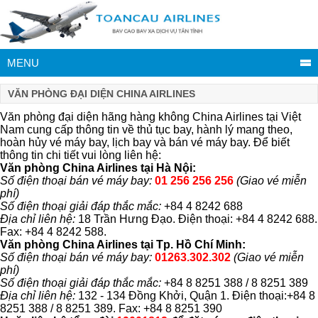
MENU
VĂN PHÒNG ĐẠI DIỆN CHINA AIRLINES
Văn phòng đại diện hãng hàng không China Airlines tại Việt
Nam cung cấp thông tin về thủ tục bay, hành lý mang theo,
hoàn hủy vé máy bay, lịch bay và bán vé máy bay. Để biết
thông tin chi tiết vui lòng liên hệ:
Văn phòng
China Airlines tại Hà Nội:
Số điện thoại bán vé máy bay:
01 256 256 256
(Giao vé miễn
phí)
Số điện thoại giải đáp thắc mắc:
+84 4 8242 688
Địa chỉ liên hệ:
18 Trần Hưng Đạo. Điện thoại: +84 4 8242 688.
Fax: +84 4 8242 588.
Văn phòng
China Airlines tại Tp. Hồ Chí Minh:
Số điện thoại bán vé máy bay:
01263.302.302
(Giao vé miễn
phí)
Số điện thoại giải đáp thắc mắc:
+84 8 8251 388 / 8 8251 389
Địa chỉ liên hệ:
132 - 134 Đồng Khởi, Quận 1. Điện thoại:+84 8
8251 388 / 8 8251 389. Fax: +84 8 8251 390